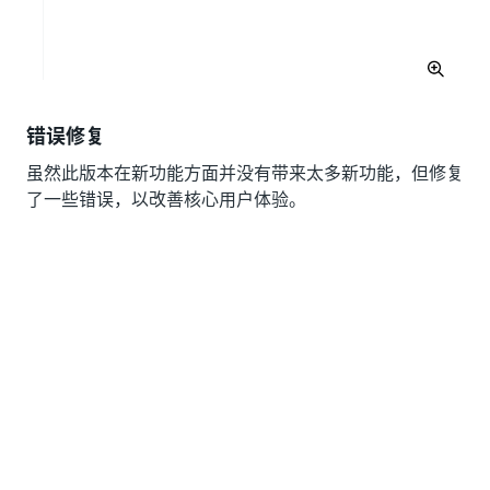
错误修复
虽然此版本在新功能方面并没有带来太多新功能，但修复
了一些错误，以改善核心用户体验。
2023 年 6 月 7 日
改进
现在，除了用户的名字、姓氏和电子邮件之外，您还可以
检索当前用户所属的组列表。