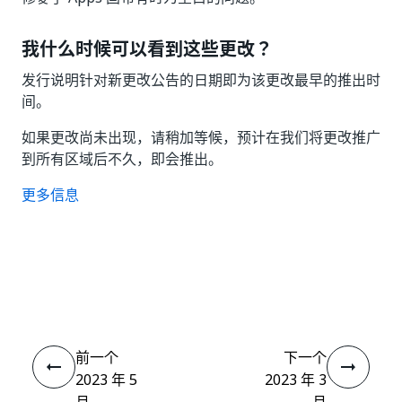
我什么时候可以看到这些更改？
发行说明针对新更改公告的日期即为该更改最早的推出时
间。
如果更改尚未出现，请稍加等候，预计在我们将更改推广
到所有区域后不久，即会推出。
更多信息
是
否
thumb_up
thumb_down
前一个
下一个
2023 年 5
2023 年 3