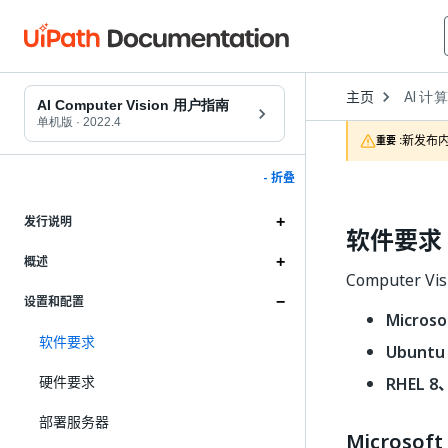
Open
主页
AI 计
Dropd
AI Computer Vision 用户指南
to
单机版
·
2022.4
choose
新发布内
重要 :
product
- 折叠
发行说明
软件要求
概述
Computer
设置和配置
Micros
软件要求
Ubuntu
硬件要求
RHEL 8
部署服务器
Microsoft