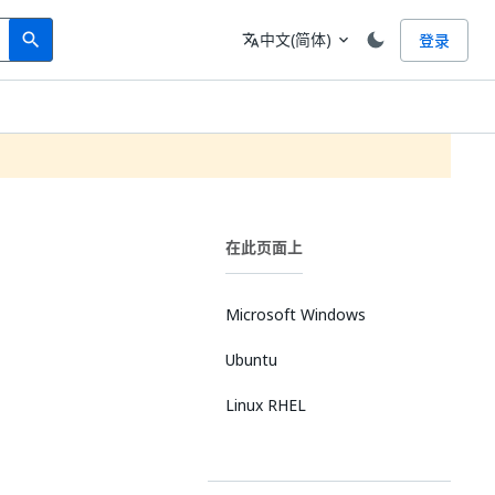
Search
语言
中文(简体)
登录
search
translate
expand_more
在此页面上
Microsoft Windows
Ubuntu
Linux RHEL