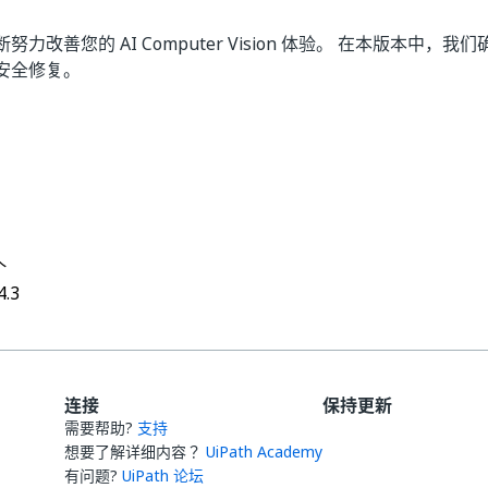
力改善您的 AI Computer Vision 体验。 在本版本中，
安全修复。
是
否
thumb_up
thumb_down
个
4.3
连接
保持更新
需要帮助?
支持
想要了解详细内容？
UiPath Academy
有问题?
UiPath 论坛