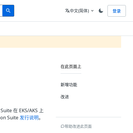
Search
语言
中文(简体)
登录
search
translate
expand_more
在此页面上
新增功能
改进
ite 在 EKS/AKS 上
n Suite
发行说明
。
帮助改进此页面