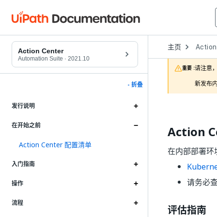
Open
主页
Action
Dropd
Action Center
to
Automation Suite
·
2021.10
choose
请注意，
重要 :
product
新发布内
- 折叠
发行说明
在开始之前
Action
Action Center 配置清单
在内部部署环境中安
入门指南
Kuberne
请务必查
操作
流程
评估指南