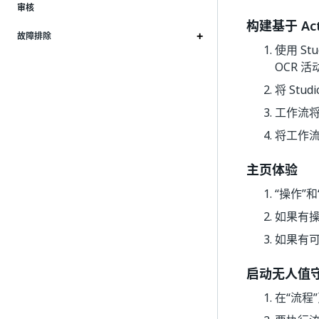
审核
构建基于 Act
故障排除
使用 St
OCR 
将 Stu
工作流将
将工作流
主页体验
“操作”和
如果有操
如果有可
启动无人值
在“流程