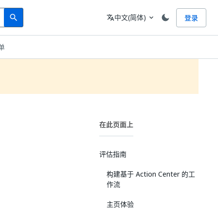
Search
语言
中文(简体)
登录
search
translate
expand_more
清单
在此页面上
评估指南
构建基于 Action Center 的工
作流
主页体验