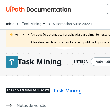
Open
Início
Automation Suite 2022.10
Task Mining
Dropdown
to
choose
A tradução automática foi aplicada parcialmente neste c
Importante :
product
A localização de um conteúdo recém-publicado pode leva
Task Mining
ENTREGA:
Automati
Task Mining
FORA DO PERÍODO DE SUPORTE
Notas de versão