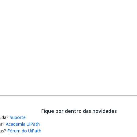
Fique por dentro das novidades
juda?
Suporte
er?
Academia UiPath
as?
Fórum do UiPath