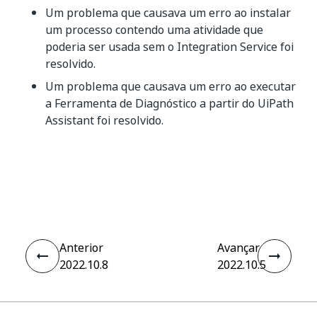
Um problema que causava um erro ao instalar
um processo contendo uma atividade que
poderia ser usada sem o Integration Service foi
resolvido.
Um problema que causava um erro ao executar
a Ferramenta de Diagnóstico a partir do UiPath
Assistant foi resolvido.
Sim
Não
thumb_up
thumb_down
Anterior
Avançar
2022.10.8
2022.10.5