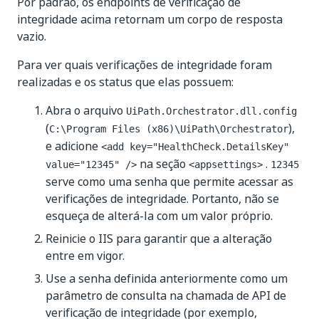
Por padrão, os endpoints de verificação de
integridade acima retornam um corpo de resposta
vazio.
Para ver quais verificações de integridade foram
realizadas e os status que elas possuem:
Abra o arquivo
UiPath.Orchestrator.dll.config
(
),
C:\Program Files (x86)\UiPath\Orchestrator
e adicione
<add key="HealthCheck.DetailsKey"
na seção
.
value="12345" />
<appsettings>
12345
serve como uma senha que permite acessar as
verificações de integridade. Portanto, não se
esqueça de alterá-la com um valor próprio.
Reinicie o IIS para garantir que a alteração
entre em vigor.
Use a senha definida anteriormente como um
parâmetro de consulta na chamada de API de
verificação de integridade (por exemplo,