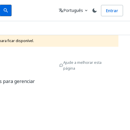
Search
Idioma
Português
Entrar
search
translate
expand_more
ra ficar disponível.
Ajude a melhorar esta
página
s para gerenciar