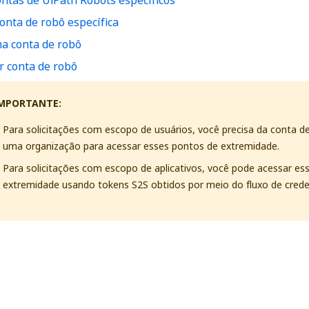
ntas de UiPath Robots específicos
conta de robô específica
ma conta de robô
r conta de robô
MPORTANTE:
Para solicitações com escopo de usuários, você precisa da conta d
uma organização para acessar esses pontos de extremidade.
Para solicitações com escopo de aplicativos, você pode acessar es
extremidade usando tokens S2S obtidos por meio do fluxo de creden
Sim
Não
thumb_up
thumb_down