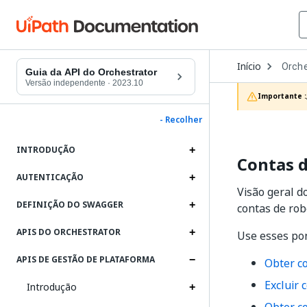
Open
Início
Orche
Dropd
Guia da API do Orchestrator
to
Versão independente
·
2023.10
choos
Importante :
produc
- Recolher
INTRODUÇÃO
Contas 
AUTENTICAÇÃO
Visão geral d
DEFINIÇÃO DO SWAGGER
contas de rob
APIS DO ORCHESTRATOR
Use esses pon
APIS DE GESTÃO DE PLATAFORMA
Obter c
Excluir 
Introdução