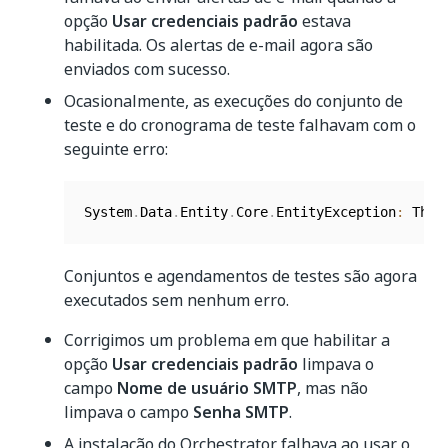
opção
Usar credenciais padrão
estava
habilitada. Os alertas de e-mail agora são
enviados com sucesso.
Ocasionalmente, as execuções do conjunto de
teste e do cronograma de teste falhavam com o
seguinte erro:
System
.
Data
.
Entity
.
Core
.
EntityException
:
 The 
Conjuntos e agendamentos de testes são agora
executados sem nenhum erro.
Corrigimos um problema em que habilitar a
opção
Usar credenciais padrão
limpava o
campo
Nome de usuário SMTP
, mas não
limpava o campo
Senha SMTP
.
A instalação do Orchestrator falhava ao usar o