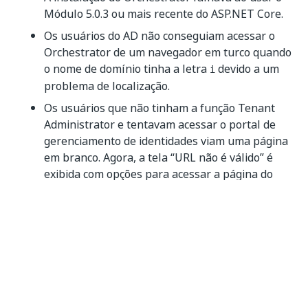
Módulo 5.0.3 ou mais recente do ASP.NET Core.
Os usuários do AD não conseguiam acessar o
Orchestrator de um navegador em turco quando
o nome de domínio tinha a letra
devido a um
i
problema de localização.
Os usuários que não tinham a função Tenant
Administrator e tentavam acessar o portal de
gerenciamento de identidades viam uma página
em branco. Agora, a tela “URL não é válido” é
exibida com opções para acessar a página do
perfil ou página de logon.
Ao configurar as notificações de e-mail do
sistema, habilitar
Usar credenciais padrão
não
era capaz de redefinir a senha de SMTP
definida pelo usuário.