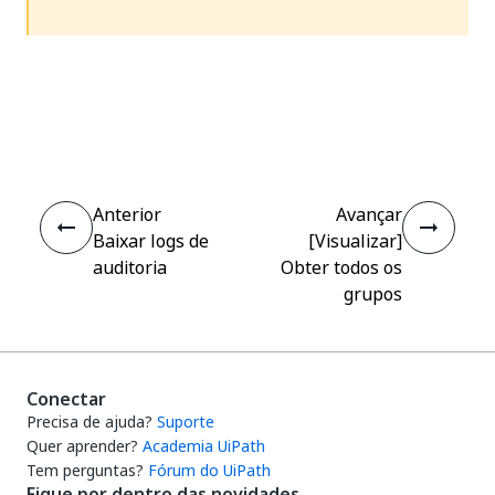
Sim
Não
thumb_up
thumb_down
Anterior
Avançar
Baixar logs de
[Visualizar]
auditoria
Obter todos os
grupos
Conectar
Precisa de ajuda?
Suporte
Quer aprender?
Academia UiPath
Tem perguntas?
Fórum do UiPath
Fique por dentro das novidades