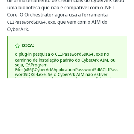
de armazenamento de credenciais do CyberArk usou
uma biblioteca que não é compatível com o .NET
Core. O Orchestrator agora usa a ferramenta
, que vem com o AIM do
CLIPasswordSDK64.exe
CyberArk.
DICA:
o plug-in pesquisa o
no
CLIPasswordSDK64.exe
caminho de instalação padrão do CyberArk AIM, ou
seja,
C:\Program
Files(x86)\CyberArk\ApplicationPasswordSdk\CLIPass
wordSDK64.exe
. Se o CyberArk AIM não estiver
instalado no caminho padrão, deve ser adicionada
uma entrada de configuração no
UiPath.Orchestrator.dll.config
, apontando para o
caminho real. O caminho pode ser especificado na
seção
, em
, antes da
appSettings
web.config
instalação, ou em
após a
UiPath.Orchestrator.dll.config
instalação.
Exemplo: