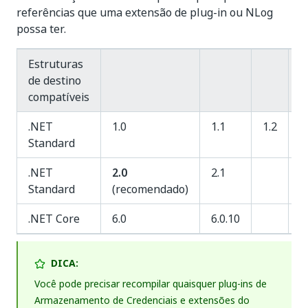
referências que uma extensão de plug-in ou NLog
possa ter.
Estruturas
de destino
compatíveis
.NET
1.0
1.1
1.2
1
Standard
.NET
2.0
2.1
Standard
(recomendado)
.NET Core
6.0
6.0.10
DICA:
Você pode precisar recompilar quaisquer plug-ins de
Armazenamento de Credenciais e extensões do