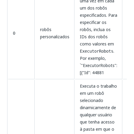
uma vez em cada
um dos robôs
especificados. Para
especificar os
robôs
robôs, inclua os
Clá
0
personalizados
IDs dos robôs
como valores em
.
ExecutorRobots
Por exemplo,
`"ExecutorRobots":
[{"Id": 44881
Executa o trabalho
em um robô
selecionado
dinamicamente de
qualquer usuário
que tenha acesso
à pasta em que o