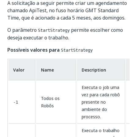
A solicitação a seguir permite criar um agendamento
chamado ApiTest, no fuso horário GMT Standard
Time, que é acionado a cada 5 meses, aos domingos.
O parâmetro
permite escolher como
StartStrategy
deseja executar o trabalho.
Possíveis valores para
StartStrategy
Co
Valor
Name
Description
de
Executa o job uma
vez para cada robô
Todos os
presente no
Clá
-1
Robôs
ambiente do
processo.
Executa o trabalho