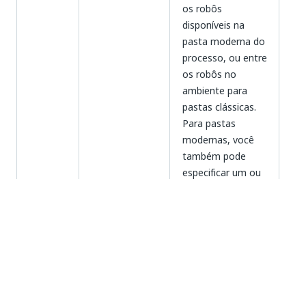
os robôs
disponíveis na
pasta moderna do
processo, ou entre
os robôs no
ambiente para
pastas clássicas.
Para pastas
modernas, você
também pode
especificar um ou
mais modelos de
máquina, robôs ou
qualquer
clá
Alocação
modelos de
outro
ou
Dinâmica
ambos usando o
número
mo
parâmetro de lista
.
MachineRobots
Nesse caso, o
valor