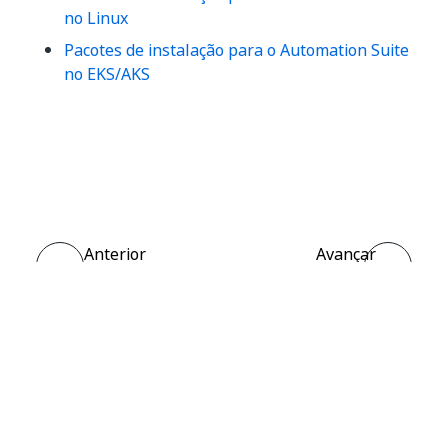
no Linux
Pacotes de instalação para o Automation Suite
no EKS/AKS
Sim
Não
thumb_up
thumb_down
Anterior
Avançar
2022.4.7
2022.4.9
Conectar
Precisa de ajuda?
Suporte
Quer aprender?
Academia UiPath
Tem perguntas?
Fórum do UiPath