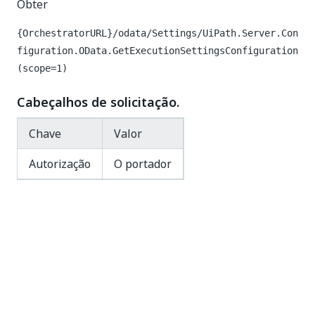
Obter
{OrchestratorURL}/odata/Settings/UiPath.Server.Con
figuration.OData.GetExecutionSettingsConfiguration
(scope=1)
Cabeçalhos de solicitação.
Chave
Valor
Autorização
O portador
Código de resposta
200 OK
Corpo da Resposta
{