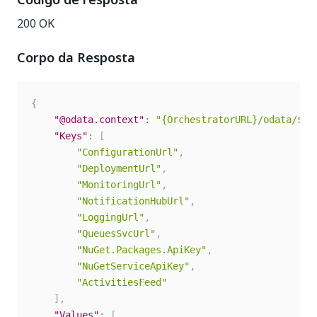
200 OK
Corpo da Resposta
{
"@odata.context"
:
"{OrchestratorURL}/odata/$me
"Keys"
:
[
"ConfigurationUrl"
,
"DeploymentUrl"
,
"MonitoringUrl"
,
"NotificationHubUrl"
,
"LoggingUrl"
,
"QueuesSvcUrl"
,
"NuGet.Packages.ApiKey"
,
"NuGetServiceApiKey"
,
"ActivitiesFeed"
]
,
"Values"
:
[