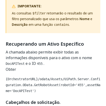
IMPORTANTE:
As consultas
retornarão o resultado de um
$filter
filtro personalizado que usa os parâmetros
Nome
e
Descrição
em uma função
.
contains
Recuperando um Ativo Específico
A chamada abaixo permite exibir todas as
informações disponíveis para o ativo com o nome
e o ID
.
DocAPITest
455
Obter
{OrchestratorURL}/odata/Assets/UiPath.Server.Confi
guration.OData.GetRobotAsset(robotId='455',assetNa
me='DocAPITest')
Cabeçalhos de solicitação.