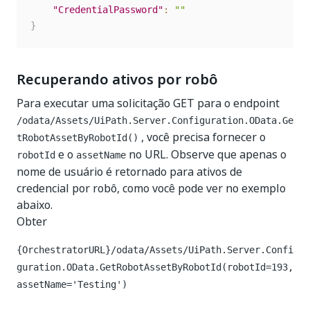
"CredentialPassword"
:
""
}
Recuperando ativos por robô
Para executar uma solicitação GET para o endpoint
/odata/Assets/UiPath.Server.Configuration.OData.Ge
, você precisa fornecer o
tRobotAssetByRobotId()
e o
no URL. Observe que apenas o
robotId
assetName
nome de usuário é retornado para ativos de
credencial por robô, como você pode ver no exemplo
abaixo.
Obter
{OrchestratorURL}/odata/Assets/UiPath.Server.Confi
guration.OData.GetRobotAssetByRobotId(robotId=193,
assetName='Testing')