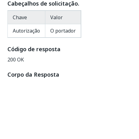
Cabeçalhos de solicitação.
Chave
Valor
Autorização
O portador
Código de resposta
200 OK
Corpo da Resposta
{
"@odata.context"
:
"{OrchestratorURL}/odata/$meta
"Name"
:
"Testing"
,
"ValueType"
:
"Credential"
,
"StringValue"
:
""
,
"BoolValue"
:
false
,
"IntValue"
:
0
,