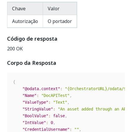
Chave
Valor
Autorização
O portador
Código de resposta
200 OK
Corpo da Resposta
{
"@odata.context"
:
"{OrchestratorURL}/odata/$me
"Name"
:
"DocAPITest"
,
"ValueType"
:
"Text"
,
"StringValue"
:
"An asset added through an API 
"BoolValue"
:
false
,
"IntValue"
:
0
,
"CredentialUsername"
:
""
,