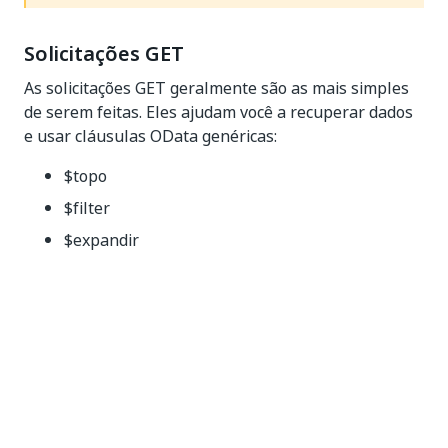
Solicitações GET
As solicitações GET geralmente são as mais simples
de serem feitas. Eles ajudam você a recuperar dados
e usar cláusulas OData genéricas:
$topo
$filter
$expandir
$selecionar
$orderby
$skip
$topo
Esta cláusula ajuda a limitar a quantidade de dados
recuperados. Ele tem um limite máximo que é