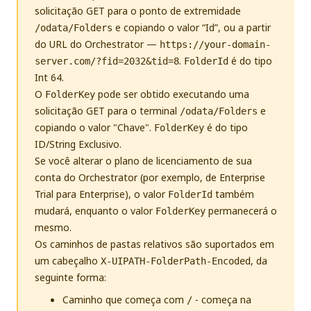
solicitação GET para o ponto de extremidade
e copiando o valor “Id”, ou a partir
/odata/Folders
do URL do Orchestrator —
https://your-domain-
.
é do tipo
server.com/?
fid=2032
&tid=8
FolderId
Int 64.
O
pode ser obtido executando uma
FolderKey
solicitação GET para o terminal
e
/odata/Folders
copiando o valor "Chave".
é do tipo
FolderKey
ID/String Exclusivo.
Se você alterar o plano de licenciamento de sua
conta do Orchestrator (por exemplo, de Enterprise
Trial para Enterprise), o valor
também
FolderId
mudará, enquanto o valor
permanecerá o
FolderKey
mesmo.
Os caminhos de pastas relativos são suportados em
um cabeçalho
, da
X-UIPATH-FolderPath-Encoded
seguinte forma:
Caminho que começa com
- começa na
/