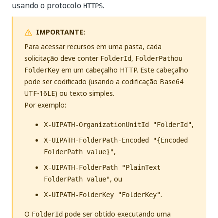
usando o protocolo
.
HTTPS
IMPORTANTE:
Para acessar recursos em uma pasta, cada
solicitação deve conter
,
ou
FolderId
FolderPath
em um cabeçalho HTTP. Este cabeçalho
FolderKey
pode ser codificado (usando a codificação Base64
UTF-16LE) ou texto simples.
Por exemplo:
,
X-UIPATH-OrganizationUnitId "FolderId"
X-UIPATH-FolderPath-Encoded "{Encoded
,
FolderPath value}"
X-UIPATH-FolderPath "PlainText
, ou
FolderPath value"
.
X-UIPATH-FolderKey "FolderKey"
O
pode ser obtido executando uma
FolderId