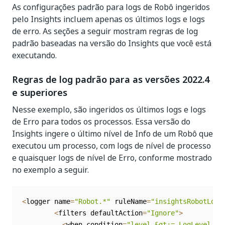
As configurações padrão para logs de Robô ingeridos
pelo Insights incluem apenas os últimos logs e logs
de erro. As seções a seguir mostram regras de log
padrão baseadas na versão do Insights que você está
executando.
Regras de log padrão para as versões 2022.4
e superiores
Nesse exemplo, são ingeridos os últimos logs e logs
de Erro para todos os processos. Essa versão do
Insights ingere o último nível de Info de um Robô que
executou um processo, com logs de nível de processo
e quaisquer logs de nível de Erro, conforme mostrado
no exemplo a seguir.
<
logger name
=
"Robot.*"
 ruleName
=
"insightsRobotLogs
<
filters defaultAction
=
"Ignore"
>
<
when condition
=
"level &gt;= LogLevel.Er