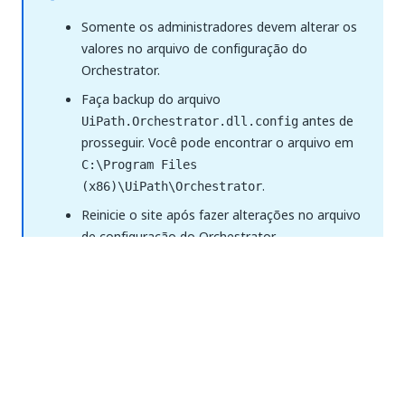
Somente os administradores devem alterar os
valores no arquivo de configuração do
Orchestrator.
Faça backup do arquivo
antes de
UiPath.Orchestrator.dll.config
prosseguir. Você pode encontrar o arquivo em
C:\Program Files
.
(x86)\UiPath\Orchestrator
Reinicie o site após fazer alterações no arquivo
de configuração do Orchestrator.
Todos os parâmetros diferenciam maiúsculas
de minúsculas.
Para o melhor desempenho, os Logs de Robô
gerados ao longo de um período de dois anos
não devem exceder 200 milhões de registros.
Use o
arquivo de configuração do NLog
para