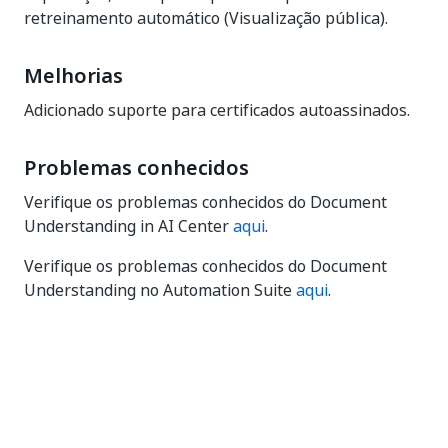
retreinamento automático (Visualização pública).
Melhorias
Adicionado suporte para certificados autoassinados.
Problemas conhecidos
Verifique os problemas conhecidos do Document
Understanding in AI Center
aqui
.
Verifique os problemas conhecidos do Document
Understanding no Automation Suite
aqui
.
Sim
Não
thumb_up
thumb_down