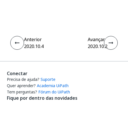
Sim
Não
thumb_up
thumb_down
Anterior
Avançar
2020.10.4
2020.10.2
Conectar
Precisa de ajuda?
Suporte
Quer aprender?
Academia UiPath
Tem perguntas?
Fórum do UiPath
Fique por dentro das novidades