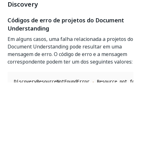
Discovery
Códigos de erro de projetos do Document
Understanding
Em alguns casos, uma falha relacionada a projetos do
Document Understanding pode resultar em uma
mensagem de erro. O código de erro e a mensagem
correspondente podem ter um dos seguintes valores:
DiscoveryResourceNotFoundError 
-
 Resource not foun
DuCenterProjectNotFound 
-
 Du Center project not fo
DocumentIdNotFound 
-
 Cannot perform the operation 
DocumentIdInvalid 
-
 Required input DocumentId is m
DocumentTypeIdNotFound 
-
 Document Type Id not foun
ProjectVersionNotSupportedError 
-
 Project Version 
ModernProjectExtractorRequestTooLargeError 
-
 Maxim