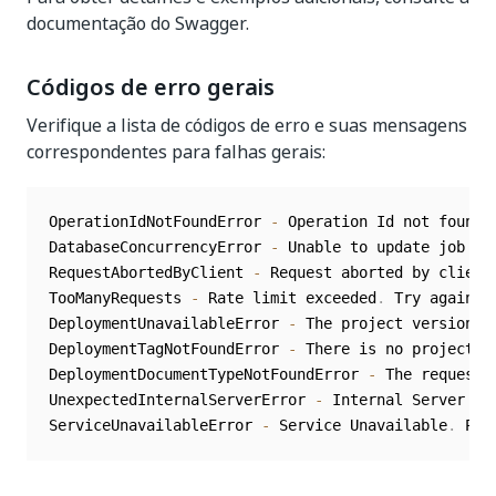
documentação do Swagger.
Códigos de erro gerais
Verifique a lista de códigos de erro e suas mensagens
correspondentes para falhas gerais:
OperationIdNotFoundError 
-
 Operation Id not found
.
DatabaseConcurrencyError 
-
 Unable to update job st
RequestAbortedByClient 
-
 Request aborted by client

TooManyRequests 
-
 Rate limit exceeded
.
 Try again l
DeploymentUnavailableError 
-
 The project version 
t
DeploymentTagNotFoundError 
-
 There is no project v
DeploymentDocumentTypeNotFoundError 
-
 The requeste
UnexpectedInternalServerError 
-
 Internal Server Er
ServiceUnavailableError 
-
 Service Unavailable
.
 Ple