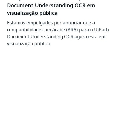
Document Understanding OCR em
visualização pública
Estamos empolgados por anunciar que a
compatibilidade com árabe (ARA) para o UiPath
Document Understanding OCR agora está em
visualização pública.
Sim
Não
thumb_up
thumb_down
Anterior
Avançar
2023.10.0
2023.10.3