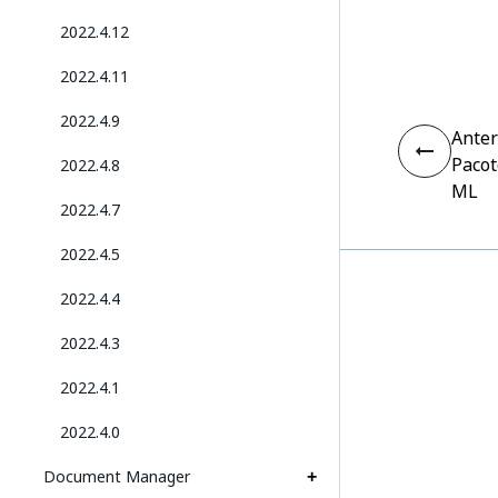
2022.4.12
2022.4.11
2022.4.9
Anter
Pacot
2022.4.8
ML
2022.4.7
2022.4.5
2022.4.4
2022.4.3
2022.4.1
2022.4.0
Document Manager