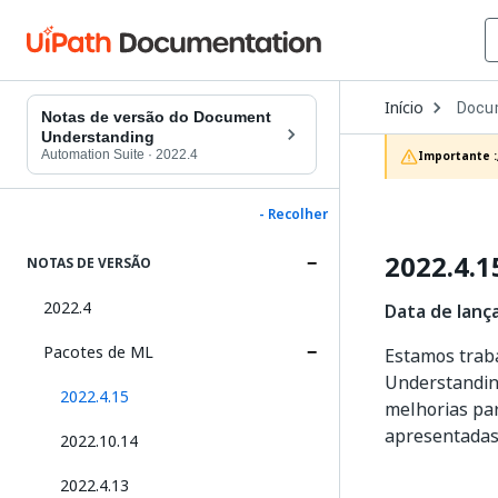
Open
Início
Docu
Dropd
Notas de versão do Document
to
Understanding
choos
Automation Suite
·
2022.4
Importante :
produc
- Recolher
2022.4.1
NOTAS DE VERSÃO
2022.4
Data de lanç
Pacotes de ML
Estamos trab
Understandin
2022.4.15
melhorias par
apresentadas
2022.10.14
2022.4.13