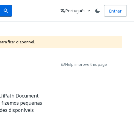
Search
Idioma
Português
Entrar
search
translate
expand_more
ra ficar disponível.
Help improve this page
 UiPath Document
, fizemos pequenas
des disponíveis