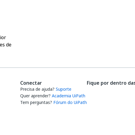
Sim
Não
thumb_up
thumb_down
ior
es de
Conectar
Fique por dentro da
Precisa de ajuda?
Suporte
Quer aprender?
Academia UiPath
Tem perguntas?
Fórum do UiPath