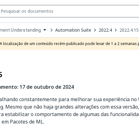
Automation Suite
2022.4
2022.4.15
ment Understanding
own
e
A localização de um conteúdo recém-publicado pode levar de 1 a 2 semanas pa
t
5
amento: 17 de outubro de 2024
alhando constantemente para melhorar sua experiência no
g. Mesmo que não haja grandes alterações com essa versão
a estabilizar o comportamento de algumas das funcionalida
 em Pacotes de ML.