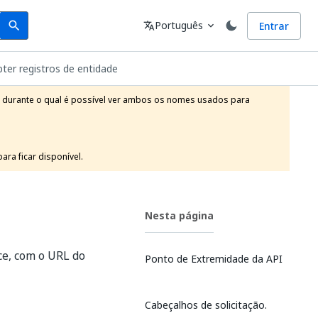
Search
Idioma
Português
Entrar
search
translate
expand_more
ter registros de entidade
o durante o qual é possível ver ambos os nomes usados para 
ra ficar disponível.
Nesta página
ice, com o URL do
Ponto de Extremidade da API
Cabeçalhos de solicitação.