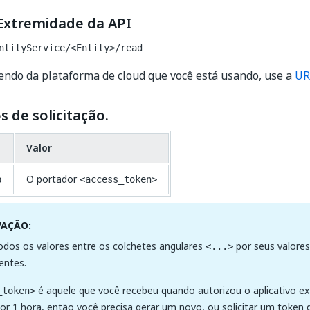
Extremidade da API
ntityService/<Entity>/read
ndo da plataforma de cloud que você está usando, use a
UR
 de solicitação.
Valor
o
O portador
<access_token>
VAÇÃO:
odos os valores entre os colchetes angulares
por seus valores
<...>
entes.
é aquele que você recebeu quando autorizou o aplicativo ext
_token>
por 1 hora, então você precisa gerar um novo, ou solicitar um token 