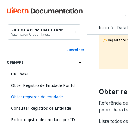
Open
Início
Data 
Dropd
Guia da API do Data Fabric
to
Automation Cloud
·
latest
choos
Importante :
produc
- Recolher
OPENAPI
URL base
Obter Registro de Entidade Por Id
Obter re
Obter registros de entidade
Referência de
Consultar Registros de Entidade
ponto de extr
Excluir registro de entidade por ID
Lista todos os