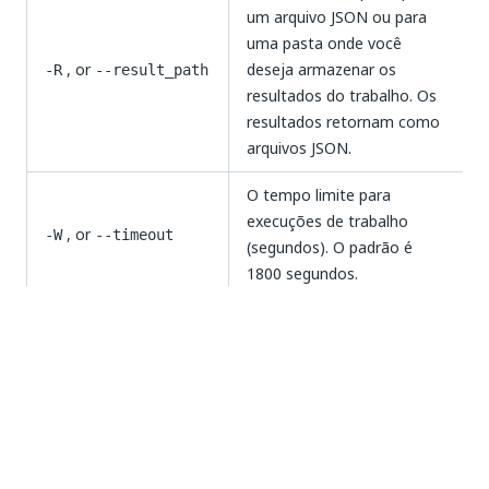
um arquivo JSON ou para
uma pasta onde você
, or
deseja armazenar os
-R
--result_path
resultados do trabalho. Os
resultados retornam como
arquivos JSON.
O tempo limite para
execuções de trabalho
, or
-W
--timeout
(segundos). O padrão é
1800 segundos.
O comando falha quando
, or
-f
--
um trabalho falha. O padrão
fail_when_job_fails
para isso é
True
.
O comando aguarda a
, or
conclusão do trabalho. O
-w
--wait
padrão para isso é
True
.