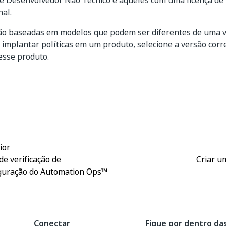
de Desenvolvedor Não Técnico e aqueles com uma licença de
nal.
são baseadas em modelos que podem ser diferentes de uma v
 implantar políticas em um produto, selecione a versão corr
esse produto.
Sim
Não
thumb_up
thumb_down
ior
 de verificação de
Criar u
guração do Automation Ops™
Conectar
Fique por dentro da