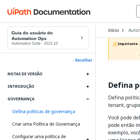
Open
Início
Auto
Dropd
Guia do usuário do
to
Automation Ops
choos
Automation Suite
·
2023.10
Importante :
produc
- Recolher
NOTAS DE VERSÃO
Defina p
INTRODUÇÃO
Defina políti
GOVERNANÇA
tenant, grupo
Defina políticas de governança
Você pode de
Criar uma Política de Governança
pode então im
exemplo, você
Configurar uma política de