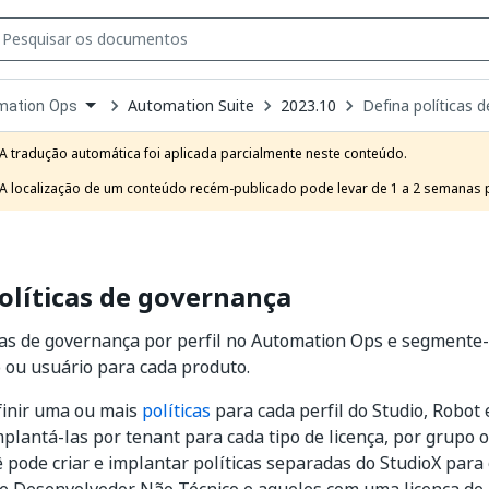
Automation Suite
2023.10
Defina políticas 
mation Ops
own
e
A tradução automática foi aplicada parcialmente neste conteúdo.

t
A localização de um conteúdo recém-publicado pode levar de 1 a 2 semanas pa
olíticas de governança
cas de governança por perfil no Automation Ops e segmente-
 ou usuário para cada produto.
finir uma ou mais
políticas
para cada perfil do Studio, Robot 
plantá-las por tenant para cada tipo de licença, por grupo o
 pode criar e implantar políticas separadas do StudioX para