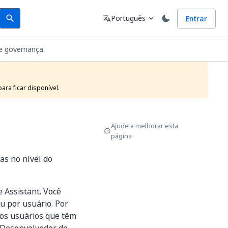
Search
Idioma
Português
Entrar
search
translate
expand_more
de governança
ra ficar disponível.
Ajude a melhorar esta
página
as no nível do
e Assistant. Você
u por usuário. Por
 os usuários que têm