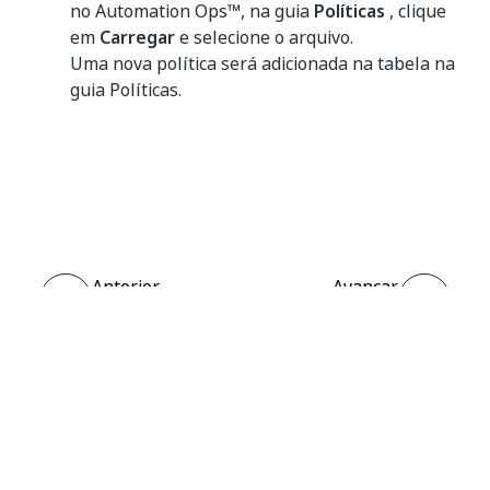
no Automation Ops™, na guia
Políticas
, clique
em
Carregar
e selecione o arquivo.
Uma nova política será adicionada na tabela na
guia Políticas.
Sim
Não
thumb_up
thumb_down
Anterior
Avançar
Gerenciar
Configurar uma
modelos de
política de
política
governança
Conectar