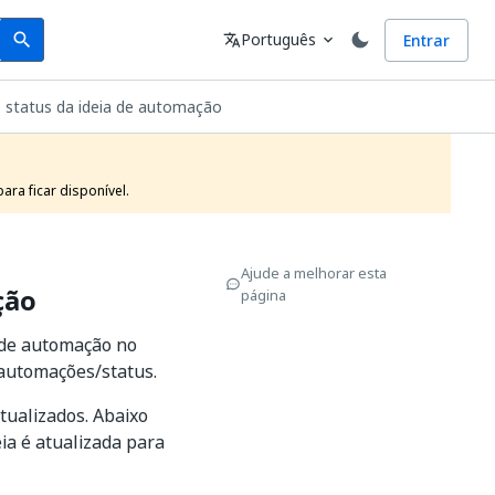
Search
Idioma
Português
Entrar
search
translate
expand_more
 o status da ideia de automação
ra ficar disponível.
Ajude a melhorar esta
ção
página
a de automação no
automações/status.
tualizados. Abaixo
a é atualizada para