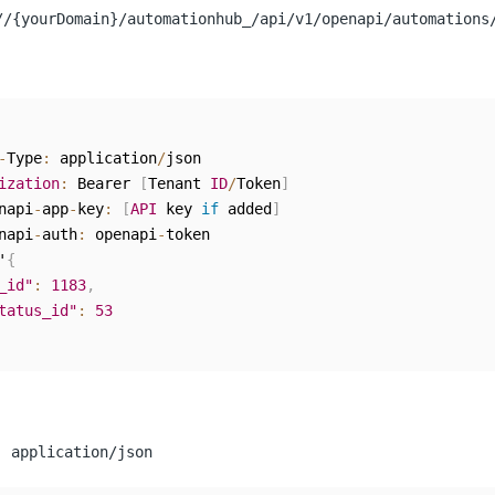
//{yourDomain}/automationhub_/api/v1/openapi/automations
-
Type
:
 application
/
json

ization
:
 Bearer 
[
Tenant 
ID
/
Token
]
napi
-
app
-
key
:
[
API
 key 
if
 added
]
napi
-
auth
:
 openapi
-
token

'
{
_id"
:
1183
,
tatus_id"
:
53
: application/json