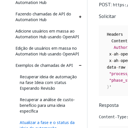
Automation Hub
POST:
https:
Fazendo chamadas de API do
Solicitar
Automation Hub
Adicione usuários em massa ao
 Headers

Automation Hub usando OpenAPI
   Content
Edição de usuários em massa no
Author
Automation Hub usando OpenAPI
  x
-
ah
-
ope
  x
-
ah
-
ope
Exemplos de chamadas de API
 data
-
raw 
"process
Recuperar ideia de automação
"phase_s
na fase Ideia com status
}
Esperando Revisão
Recuperar a análise de custo-
Resposta
benefício para uma ideia
específica
Content-Type
Atualizar a fase e o status da