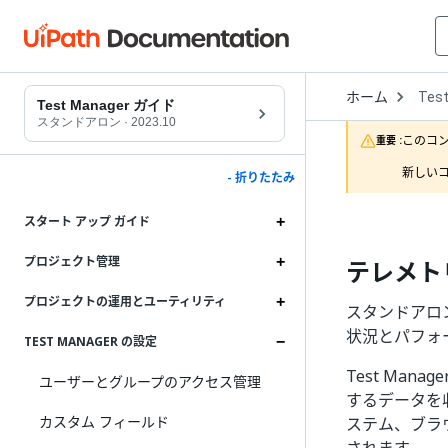
Open
ホーム
Tes
Drop
Test Manager ガイド
to
スタンドアロン
·
2023.10
choo
このコ
重要 :
produ
新しいコ
- 折りたたみ
スタート アップ ガイド
プロジェクト管理
テレメト
プロジェクトの運用とユーティリティ
スタンドアロンの
状況とパフォ
TEST MANAGER の設定
Test Ma
ユーザーとグループのアクセス管理
するデータを収
カスタム フィールド
ステム、ブラ