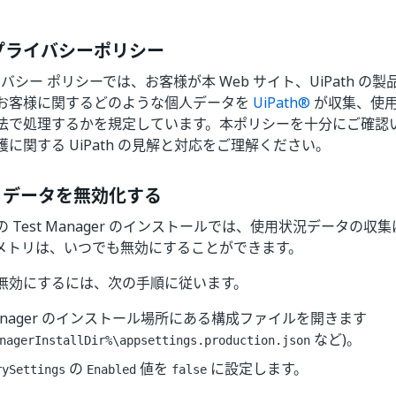
® プライバシーポリシー
プライバシー ポリシーでは、お客様が本 Web サイト、UiPath 
お客様に関するどのような個人データを
UiPath®
が収集、使
法で処理するかを規定しています。本ポリシーを十分にご確認
に関する UiPath の見解と対応をご理解ください。
 データを無効化する
 Test Manager のインストールでは、使用状況データの
メトリは、いつでも無効にすることができます。
無効にするには、次の手順に従います。
 Manager のインストール場所にある構成ファイルを開きます
など)。
nagerInstallDir%\appsettings.production.json
の
値を
に設定します。
rySettings
Enabled
false