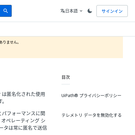
Search
言語
日本語
サインイン
search
translate
expand_more
りません。

目次
ger は匿名化された使用
UiPath® プライバシーポリシー
す。
況とパフォーマンスに関
テレメトリ データを無効化する
報、オペレーティング シ
ータは常に匿名で送信