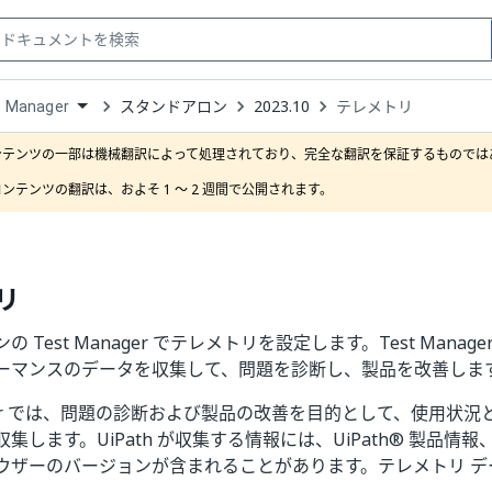
スタンドアロン
2023.10
テレメトリ
t Manager
down
se
ンテンツの一部は機械翻訳によって処理されており、完全な翻訳を保証するものではあ
ct
ンテンツの翻訳は、およそ 1 ～ 2 週間で公開されます。
リ
 Test Manager でテレメトリを設定します。Test Mana
ーマンスのデータを収集して、問題を診断し、製品を改善しま
nager では、問題の診断および製品の改善を目的として、使用状
集します。UiPath が収集する情報には、UiPath® 製品情
ウザーのバージョンが含まれることがあります。テレメトリ デ