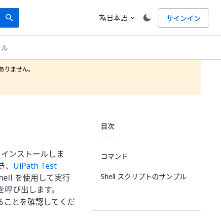
Search
言語
日本語
サインイン
search
translate
expand_more
ール
りません。

目次
 をインストールしま
コマンド
き、
UiPath Test
Shell スクリプトのサンプル
ell を使用して実行
を呼び出します。
ることを確認してくだ