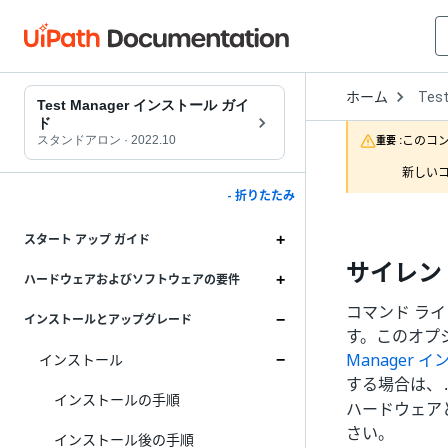
Open
ホーム
Tes
Drop
Test Manager インストール ガイ
to
ド
choo
このコ
スタンドアロン
·
2022.10
重要 :
produ
新しいコ
- 折りたたみ
スタート アップ ガイド
サイレン
ハードウェアおよびソフトウェアの要件
コマンド ライ
インストールとアップグレード
す。このオプ
Manager 
インストール
する場合は、
インストールの手順
ハードウェア
さい。
インストール後の手順