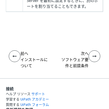
Server を最初に設定するときに、別のポ
ートを割り当てることもできます。
いい
はい
thumb_up
thumb_down
え
前へ
次へ
インストールに
ソフトウェア要
ついて
件と前提条件
接続
ヘルプ リソース
サポート
学習する
UiPath アカデミー
質問する
UiPath フォーラム