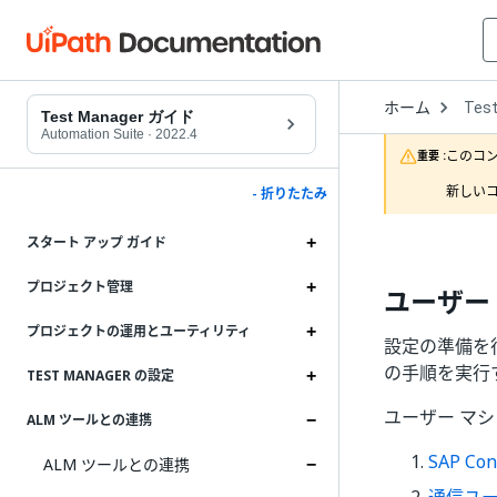
Open
ホーム
Tes
Drop
Test Manager ガイド
to
Automation Suite
·
2022.4
choo
このコ
重要 :
produ
新しいコ
- 折りたたみ
スタート アップ ガイド
プロジェクト管理
ユーザー
プロジェクトの運用とユーティリティ
設定の準備を行
の手順を実行
TEST MANAGER の設定
ユーザー マ
ALM ツールとの連携
SAP Co
ALM ツールとの連携