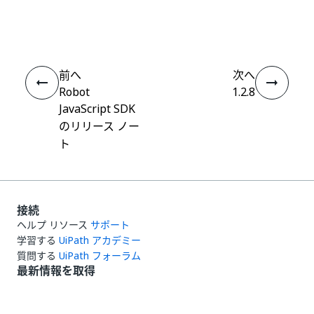
はい
thumb_up
thumb_down
え
前へ
次へ
Robot
1.2.8
JavaScript SDK
のリリース ノー
ト
接続
ヘルプ リソース
サポート
学習する
UiPath アカデミー
質問する
UiPath フォーラム
最新情報を取得