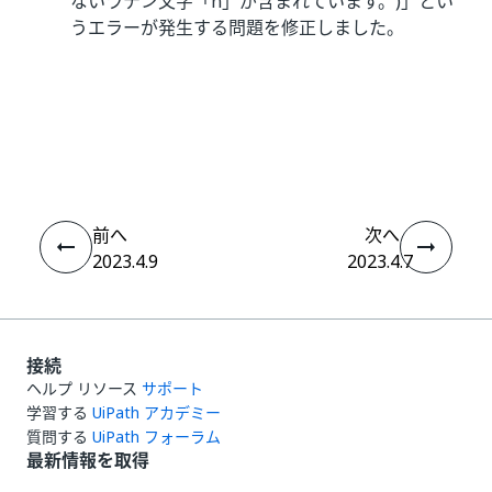
ないラテン文字「n」が含まれています。)」とい
うエラーが発生する問題を修正しました。
いい
はい
thumb_up
thumb_down
え
前へ
次へ
2023.4.9
2023.4.7
接続
ヘルプ リソース
サポート
学習する
UiPath アカデミー
質問する
UiPath フォーラム
最新情報を取得