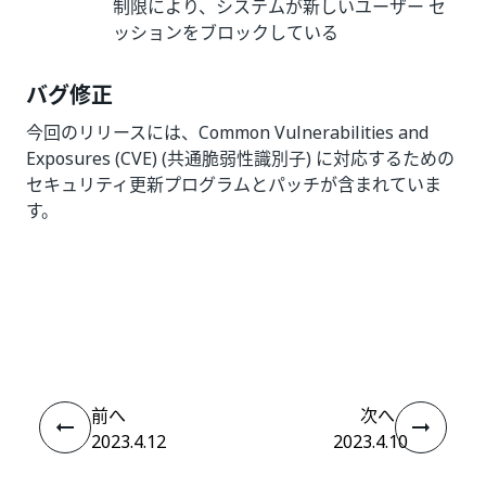
制限により、システムが新しいユーザー セ
ッションをブロックしている
バグ修正
今回のリリースには、Common Vulnerabilities and
Exposures (CVE) (共通脆弱性識別子) に対応するための
セキュリティ更新プログラムとパッチが含まれていま
す。
いい
はい
thumb_up
thumb_down
え
前へ
次へ
2023.4.12
2023.4.10