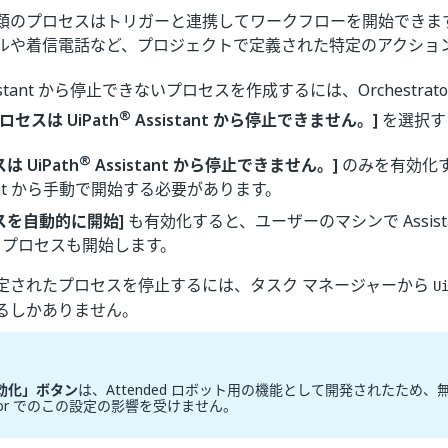
類のプロセスはトリガーと連携してワークフローを開始できま
ルや着信電話など、プロジェクトで定義された特定のアクショ
istant から停止できないプロセスを作成するには、Orchestrato
®
ロセスは UiPath
Assistant から停止できません。]
を選択す
®
は UiPath
Assistant から停止できません。]
のみを有効化
stant から手動で開始する必要があります。
スを自動的に開始]
も有効化すると、ユーザーのマシンで Assist
、プロセスも開始します。
定されたプロセスを停止するには、タスク マネージャーから
U
るしかありません。
効化」ボタン
は、Attended ロボット用の機能として開発されたため
rator でのこの設定の影響を受けません。