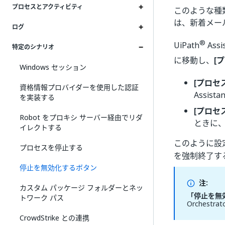
プロセスとアクティビティ
このような種
は、新着メー
ログ
®
UiPath
Ass
特定のシナリオ
に移動し、
[プ
Windows セッション
[プロセス
資格情報プロバイダーを使用した認証
Assi
を実装する
[プロセ
Robot をプロキシ サーバー経由でリダ
ときに
イレクトする
このように設
プロセスを停止する
を強制終了す
停止を無効化するボタン
注:
カスタム パッケージ フォルダーとネッ
「停止を無
トワーク パス
Orchest
CrowdStrike との連携