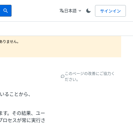
Search
言語
日本語
サインイン
search
translate
expand_more
りません。

このページの改善にご協力く
ださい。
いることから、
ます。その結果、ユー
プロセスが常に実行さ