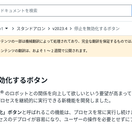
スタンドアロン
v2023.4
停止を無効化するボタン
ot
down
se
ンテンツの一部は機械翻訳によって処理されており、完全な翻訳を保証するものではあ
ct
ンテンツの翻訳は、およそ 1 ～ 2 週間で公開されます。 
効化するボタン
®
h
のロボットとの関係を向上して欲しいという要望が高まって
ではプロセスを継続的に実行できる新機能を開発しました。
化」ボタン
と呼ばれるこの機能は、プロセスを常に実行し続け
セスのデプロイが容易になり、ユーザーの操作を必要とせずに