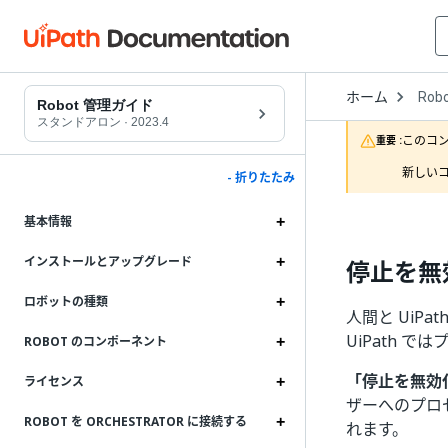
Open
ホーム
Rob
Drop
Robot 管理ガイド
to
スタンドアロン
·
2023.4
choo
このコ
重要 :
produ
新しいコ
- 折りたたみ
基本情報
インストールとアップグレード
停止を無
ロボットの種類
人間と UiPat
UiPath 
ROBOT のコンポーネント
「停止を無効
ライセンス
ザーへのプロ
ROBOT を ORCHESTRATOR に接続する
れます。