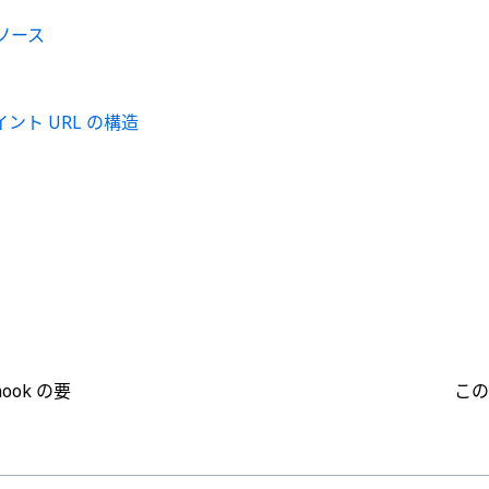
ソース
イント URL の構造
はい
いいえ
thumb_up
thumb_down
hook の要
この