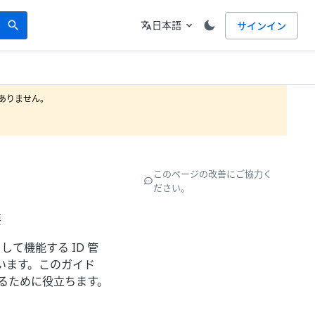
Search
言語
日本語
サインイン
search
translate
expand_more
りません。

このページの改善にご協力く
ださい。
要
して機能する ID 管
います。このガイド
するために役立ちます。