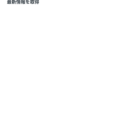
最新情報を取得