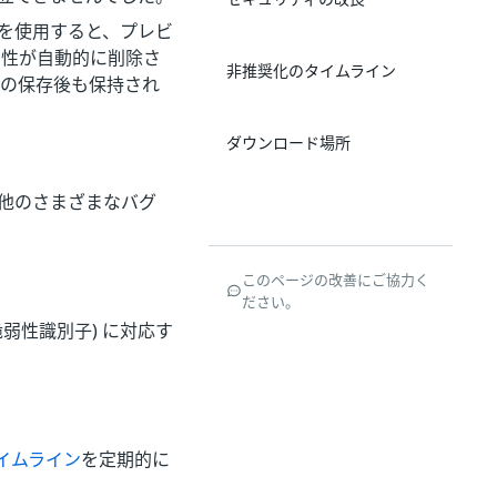
性を使用すると、プレビ
属性が自動的に削除さ
非推奨化のタイムライン
更の保存後も保持され
ダウンロード場所
の他のさまざまなバグ
このページの改善にご協力く
ださい。
 (共通脆弱性識別子) に対応す
イムライン
を定期的に