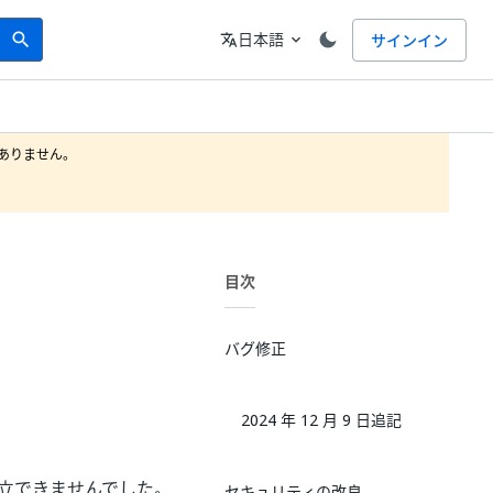
Search
言語
日本語
サインイン
search
translate
expand_more
りません。

目次
バグ修正
2024 年 12 月 9 日追記
を確立できませんでした。
セキュリティの改良