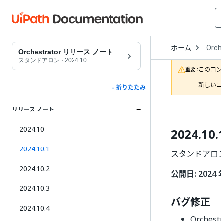
Open
ホーム
Orch
Drop
Orchestrator リリース ノート
to
スタンドアロン
·
2024.10
choo
このコ
重要 :
produ
新しいコ
- 折りたたみ
リリース ノート
2024.10
2024.10.
2024.10.1
スタンドアロン O
2024.10.2
公開日: 2024 
2024.10.3
バグ修正
2024.10.4
Orch