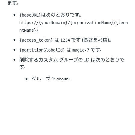
ます。
は次のとおりです。
{baseURL}
https://{yourDomain}
/{organizationName}/{tena
ntName}/
は
です (長さを考慮)。
{access_token}
1234
は
です。
{partitionGlobalId}
magic-7
削除するカスタム グループの ID は次のとおりで
す。
グループ 1:
group1
グループ 2:
group2
呼び出しは以下のようになります (cURL)。
curl 
--
location 
--
request 
DELETE
'https://{yourDom
--
header 
'Authorization: Bearer 1234'
--
header 
'Content-Type: application/json'