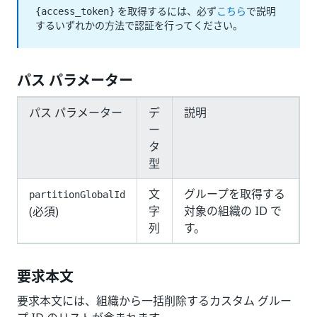
を取得するには、必ず
こちら
で説明
{access_token}
するいずれかの方法で認証を行ってください。
パス パラメーター
パス パラメーター
デ
説明
ー
タ
型
文
グループを取得する
partitionGlobalId
字
対象の組織の ID で
(必須)
列
す。
要求本文
要求本文には、組織から一括削除するカスタム グルー