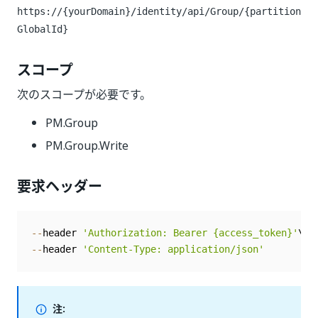
https://{yourDomain}/identity
/api/Group/{partition
GlobalId}
スコープ
次のスコープが必要です。
PM.Group
PM.Group.Write
要求ヘッダー
--
header 
'Authorization: Bearer {access_token}'
--
header 
'Content-Type: application/json'
注: