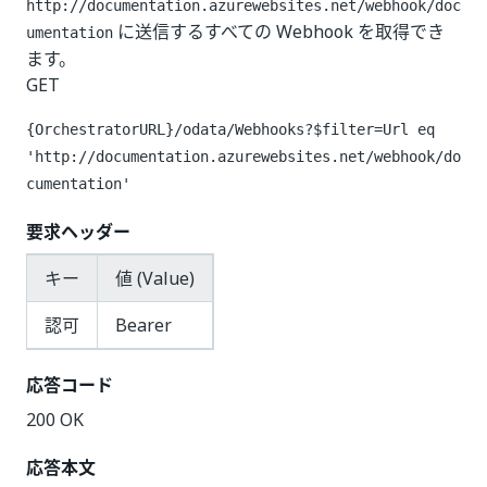
http://documentation.azurewebsites.net/webhook/doc
に送信するすべての Webhook を取得でき
umentation
ます。
GET
{OrchestratorURL}/odata/Webhooks?$filter=Url eq
'http://documentation.azurewebsites.net/webhook/do
cumentation'
要求ヘッダー
キー
値 (Value)
認可
Bearer
応答コード
200 OK
応答本文