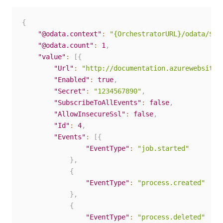
{
"@odata.context"
:
"{OrchestratorURL}/odata/$me
"@odata.count"
:
1
,
"value"
:
[
{
"Url"
:
"http://documentation.azurewebsites
"Enabled"
:
true
,
"Secret"
:
"1234567890"
,
"SubscribeToAllEvents"
:
false
,
"AllowInsecureSsl"
:
false
,
"Id"
:
4
,
"Events"
:
[
{
"EventType"
:
"job.started"
}
,
{
"EventType"
:
"process.created"
}
,
{
"EventType"
:
"process.deleted"