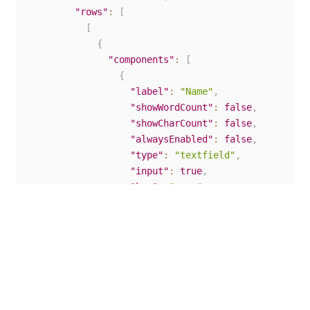
"rows"
:
[
[
{
"components"
:
[
{
"label"
:
"Name"
,
"showWordCount"
:
false
,
"showCharCount"
:
false
,
"alwaysEnabled"
:
false
,
"type"
:
"textfield"
,
"input"
:
true
,
"key"
:
"name"
,
"defaultValue"
:
""
,
"tableView"
:
true
,
"validate"
:
{
"customMessage"
:
""
}
,
"conditional"
:
{
"show"
:
""
,