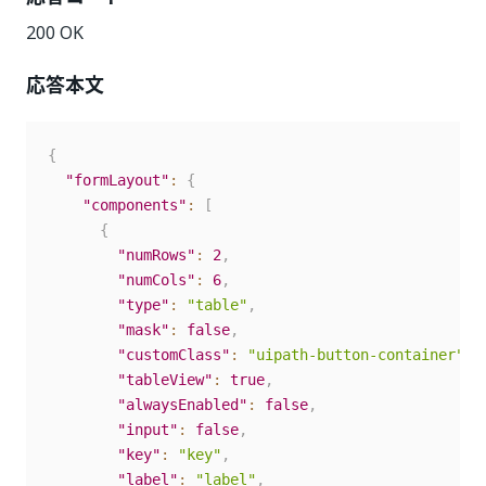
200 OK
応答本文
{
"formLayout"
:
{
"components"
:
[
{
"numRows"
:
2
,
"numCols"
:
6
,
"type"
:
"table"
,
"mask"
:
false
,
"customClass"
:
"uipath-button-container"
,
"tableView"
:
true
,
"alwaysEnabled"
:
false
,
"input"
:
false
,
"key"
:
"key"
,
"label"
:
"label"
,