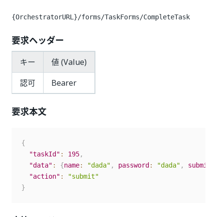
{OrchestratorURL}/forms/TaskForms/CompleteTask
要求ヘッダー
キー
値 (Value)
認可
Bearer
要求本文
{
"taskId"
:
195
,
"data"
:
{
name
:
"dada"
,
password
:
"dada"
,
submit
:
"action"
:
"submit"
}