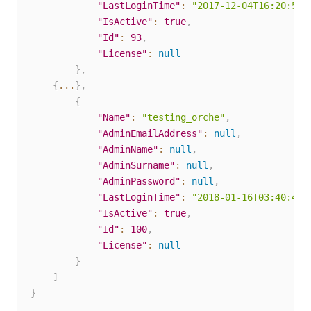
"LastLoginTime"
:
"2017-12-04T16:20:58.
"IsActive"
:
true
,
"Id"
:
93
,
"License"
:
null
}
,
{
...
}
,
{
"Name"
:
"testing_orche"
,
"AdminEmailAddress"
:
null
,
"AdminName"
:
null
,
"AdminSurname"
:
null
,
"AdminPassword"
:
null
,
"LastLoginTime"
:
"2018-01-16T03:40:43.
"IsActive"
:
true
,
"Id"
:
100
,
"License"
:
null
}
]
}