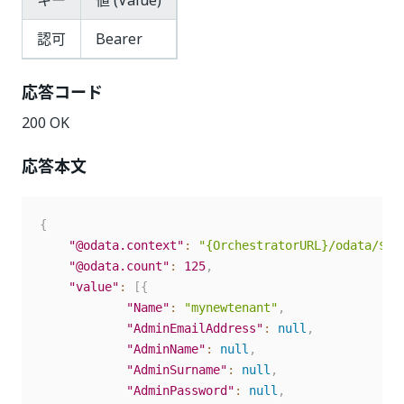
キー
値 (Value)
認可
Bearer
応答コード
200 OK
応答本文
{
"@odata.context"
:
"{OrchestratorURL}/odata/$me
"@odata.count"
:
125
,
"value"
:
[
{
"Name"
:
"mynewtenant"
,
"AdminEmailAddress"
:
null
,
"AdminName"
:
null
,
"AdminSurname"
:
null
,
"AdminPassword"
:
null
,