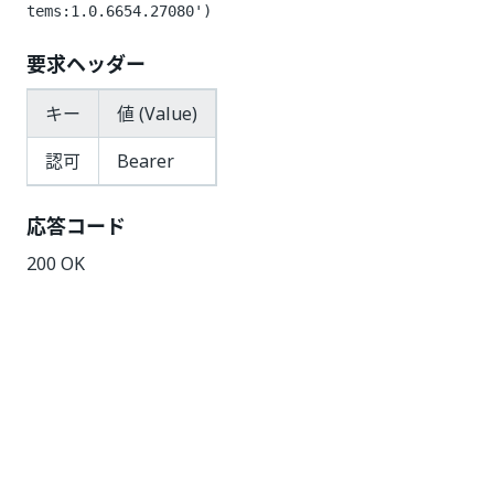
tems:1.0.6654.27080')
要求ヘッダー
キー
値 (Value)
認可
Bearer
応答コード
200 OK
Retrieving the Arguments of a
Package
/odata/Processes/UiPath.Server.Configuration.OData
エンドポイントへの次の
.GetArguments(key='key')
GET 要求は、特定のパッケージのすべての入力引数と
出力引数、その型、および既定値の有無を返します。プ