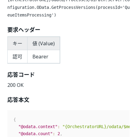
nfiguration.OData.GetProcessVersions(processId='Qu
eueItemsProcessing')
要求ヘッダー
キー
値 (Value)
認可
Bearer
応答コード
200 OK
応答本文
{
"@odata.context"
:
"{OrchestratorURL}/odata/$meta
"@odata.count"
:
2
,