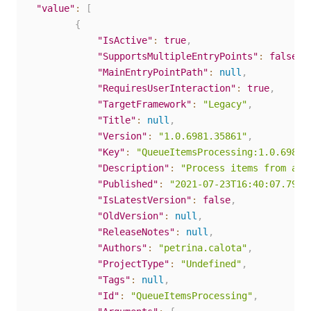
"value"
:
[
{
"IsActive"
:
true
,
"SupportsMultipleEntryPoints"
:
false
,
"MainEntryPointPath"
:
null
,
"RequiresUserInteraction"
:
true
,
"TargetFramework"
:
"Legacy"
,
"Title"
:
null
,
"Version"
:
"1.0.6981.35861"
,
"Key"
:
"QueueItemsProcessing:1.0.6981.
"Description"
:
"Process items from an 
"Published"
:
"2021-07-23T16:40:07.793Z
"IsLatestVersion"
:
false
,
"OldVersion"
:
null
,
"ReleaseNotes"
:
null
,
"Authors"
:
"petrina.calota"
,
"ProjectType"
:
"Undefined"
,
"Tags"
:
null
,
"Id"
:
"QueueItemsProcessing"
,