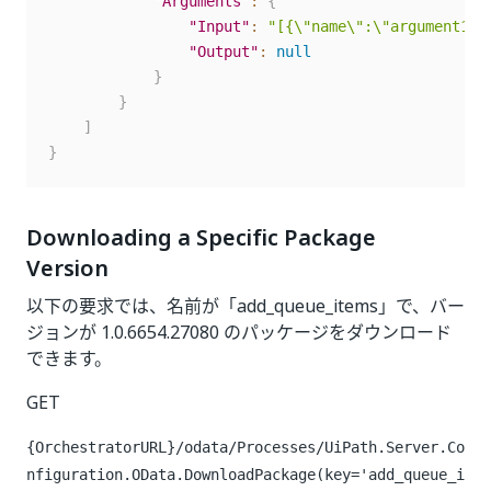
"Arguments"
:
{
"Input"
:
"[{\"name\":\"argument1\"
"Output"
:
null
}
}
]
}
Downloading a Specific Package
Version
以下の要求では、名前が「add_queue_items」で、バー
ジョンが 1.0.6654.27080 のパッケージをダウンロード
できます。
GET
{OrchestratorURL}/odata/Processes/UiPath.Server.Co
nfiguration.OData.DownloadPackage(key='add_queue_i