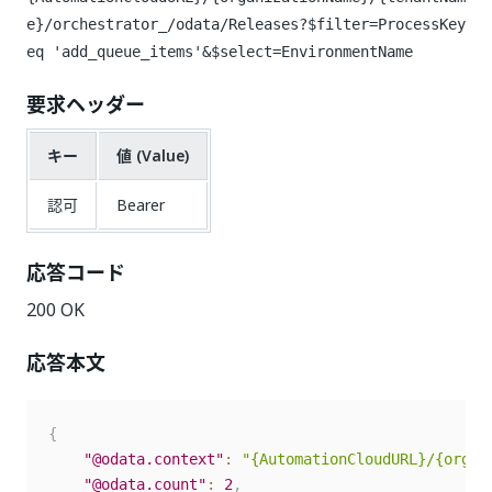
e}/orchestrator_/odata/Releases?$filter=ProcessKey
eq 'add_queue_items'&$select=EnvironmentName
要求ヘッダー
キー
値 (Value)
認可
Bearer
応答コード
200 OK
応答本文
{
"@odata.context"
:
"{AutomationCloudURL}/{organ
"@odata.count"
:
2
,