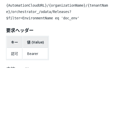
{AutomationCloudURL}/{organizationName}/{tenantNam
e}/orchestrator_/odata/Releases?
$filter=EnvironmentName eq 'doc_env'
要求ヘッダー
キー
値 (Value)
認可
Bearer
応答コード
200 OK
応答本文
{
"@odata.context"
:
"{AutomationCloudURL}/{organ