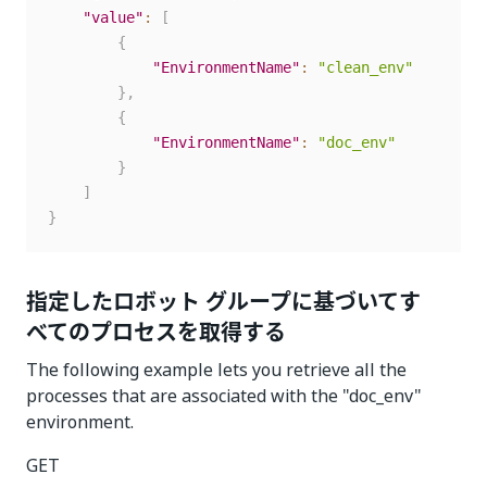
"value"
:
[
{
"EnvironmentName"
:
"clean_env"
}
,
{
"EnvironmentName"
:
"doc_env"
}
]
}
指定したロボット グループに基づいてす
べてのプロセスを取得する
The following example lets you retrieve all the
processes that are associated with the "doc_env"
environment.
GET