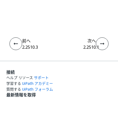
いい
はい
thumb_up
thumb_down
え
前へ
次へ
2.2510.3
2.2510.1
接続
ヘルプ リソース
サポート
学習する
UiPath アカデミー
質問する
UiPath フォーラム
最新情報を取得