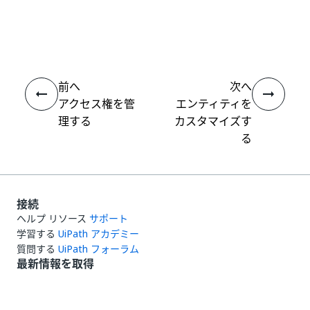
いい
はい
thumb_up
thumb_down
え
前へ
次へ
アクセス権を管
エンティティを
理する
カスタマイズす
る
接続
ヘルプ リソース
サポート
学習する
UiPath アカデミー
質問する
UiPath フォーラム
最新情報を取得