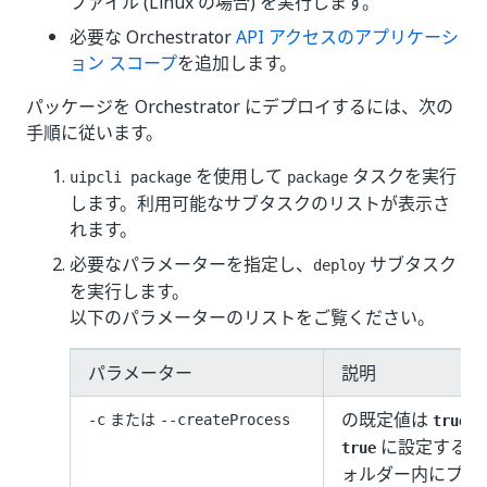
ファイル (Linux の場合) を実行します。
必要な Orchestrator
API アクセスのアプリケーシ
ョン スコープ
を追加します。
パッケージを Orchestrator にデプロイするには、次の
手順に従います。
を使用して
タスクを実行
uipcli package
package
します。利用可能なサブタスクのリストが表示さ
れます。
必要なパラメーターを指定し、
サブタスク
deploy
を実行します。
以下のパラメーターのリストをご覧ください。
パラメーター
説明
の既定値は
で
または
-c
--createProcess
true
に設定すると、Or
true
ォルダー内にプロ