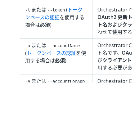
または
(
トーク
Orchestrator
-t
--token
OAuth2 更新ト
ンベースの認証
を使用する
ト名
および
クライア
場合は
必須
)
わせて使用する必
または
Orchestrator C
-a
--accountName
ト名です。
OAut
(
トークンベースの認証
を使
び
クライアント ID
用する場合は
必須
)
用する必要があり
または
Orchestrator C
-A
--accountForApp
ト名 (組織名) で
ションの
アプリケ
リケーション シ
ケーション スコー
使用する必要があ
または
外部アプリケーショ
-I
--applicationId