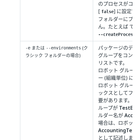
のプロセスがコマ
[
] に設定すると
false
フォルダーにプロ
ん。たとえば です
--createProcess 
パッケージのデプ
または
(ク
-e
--environments
グループをコンマ
ラシック フォルダーの場合)
リストです。
ロボット グルー
ー (組織単位) 
ロボット グルー
ックスとしてフォ
要があります。た
ループが
TestEnv
ルダー名が
Accou
場合は、ロボット
AccountingTeam
として記述します