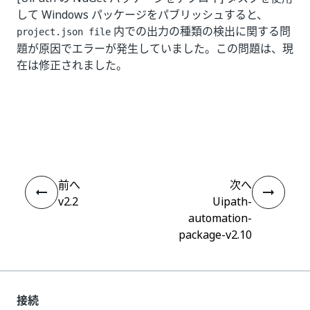
して Windows パッケージをパブリッシュすると、
内での出力の種類の検出に関する問
project.json file
題が原因でエラーが発生していました。この問題は、現
在は修正されました。
いい
はい
thumb_up
thumb_down
え
前へ
次へ
v2.2
Uipath-
automation-
package-v2.10
接続