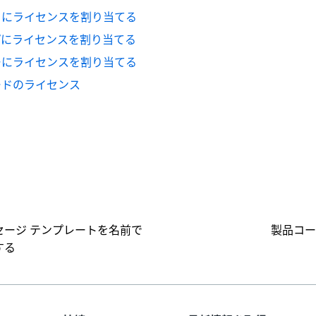
トにライセンスを割り当てる
プにライセンスを割り当てる
ーにライセンスを割り当てる
ードのライセンス
はい
いいえ
thumb_up
thumb_down
セージ テンプレートを名前で
製品コー
する