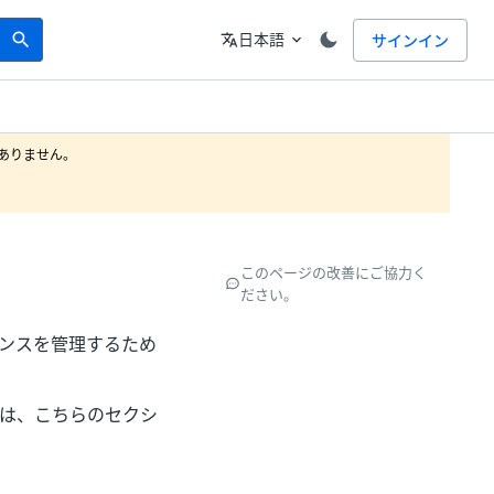
Search
言語
日本語
サインイン
search
translate
expand_more
りません。

このページの改善にご協力く
ださい。
イセンスを管理するため
いては、こちらのセクシ