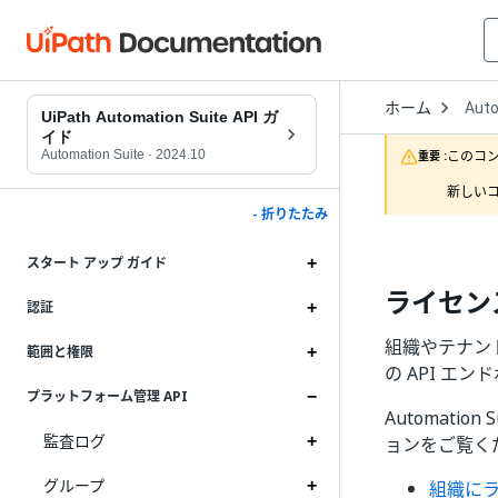
Open
ホーム
Auto
Drop
UiPath Automation Suite API ガ
to
イド
choo
Automation Suite
·
2024.10
このコ
重要 :
produ
新しいコ
- 折りたたみ
スタート アップ ガイド
ライセン
認証
組織やテナント
範囲と権限
の API エ
プラットフォーム管理 API
Automat
監査ログ
ョンをご覧く
グループ
組織に